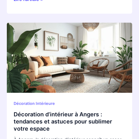
Décoration
d’intérieur
à
Angers
:
tendances
et
astuces
pour
sublimer
votre
Décoration Intérieure
espace
Décoration d’intérieur à Angers :
tendances et astuces pour sublimer
votre espace