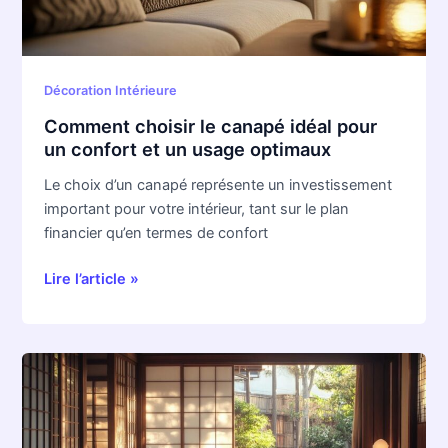
confort
et
un
usage
Décoration Intérieure
optimaux
Comment choisir le canapé idéal pour
un confort et un usage optimaux
Le choix d’un canapé représente un investissement
important pour votre intérieur, tant sur le plan
financier qu’en termes de confort
Lire l’article »
Parquet
japonais
authentique
: