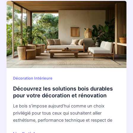
Découvrez
les
solutions
bois
durables
pour
votre
décoration
et
rénovation
Décoration Intérieure
Découvrez les solutions bois durables
pour votre décoration et rénovation
Le bois s’impose aujourd’hui comme un choix
privilégié pour tous ceux qui souhaitent allier
esthétisme, performance technique et respect de