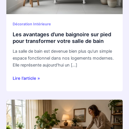
transformer
votre
salle
Décoration Intérieure
de
bain
Les avantages d’une baignoire sur pied
pour transformer votre salle de bain
La salle de bain est devenue bien plus qu'un simple
espace fonctionnel dans nos logements modernes.
Elle représente aujourd'hui un […]
Lire l’article »
Comment
rendre
sa
maison