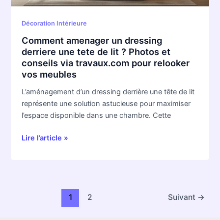
?
Photos
Décoration Intérieure
et
Comment amenager un dressing
conseils
derriere une tete de lit ? Photos et
via
conseils via travaux.com pour relooker
travaux.com
vos meubles
pour
relooker
L’aménagement d’un dressing derrière une tête de lit
vos
représente une solution astucieuse pour maximiser
meubles
l’espace disponible dans une chambre. Cette
Lire l’article »
1
2
Suivant
→