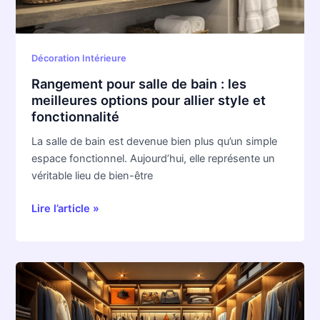
meilleures
options
pour
allier
Décoration Intérieure
style
Rangement pour salle de bain : les
et
meilleures options pour allier style et
fonctionnalité
fonctionnalité
La salle de bain est devenue bien plus qu’un simple
espace fonctionnel. Aujourd’hui, elle représente un
véritable lieu de bien-être
Lire l’article »
Ambiance
luxueuse
: