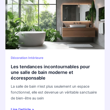
tendances
incontournables
pour
une
salle
de
bain
moderne
et
écoresponsable
Décoration Intérieure
Les tendances incontournables pour
une salle de bain moderne et
écoresponsable
La salle de bain n’est plus seulement un espace
fonctionnel, elle est devenue un véritable sanctuaire
de bien-être au sein
Lire l’article »