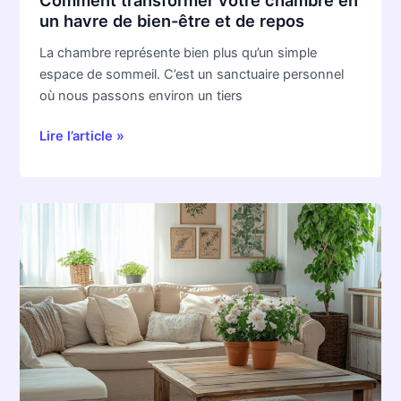
repos
un havre de bien-être et de repos
La chambre représente bien plus qu’un simple
espace de sommeil. C’est un sanctuaire personnel
où nous passons environ un tiers
Lire l’article »
Transformer
son
intérieur
avec
des
projets
DIY
créatifs
et