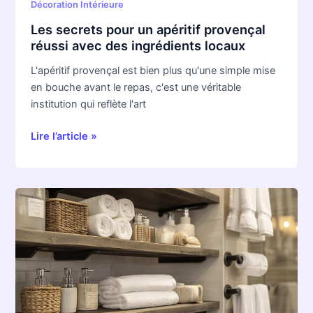
Décoration Intérieure
Les secrets pour un apéritif provençal
réussi avec des ingrédients locaux
L'apéritif provençal est bien plus qu'une simple mise
en bouche avant le repas, c'est une véritable
institution qui reflète l'art
Lire l’article »
Rangement
pour
salle
de
bain
:
les