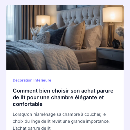
Comment
bien
choisir
son
achat
parure
de
lit
pour
une
chambre
Décoration Intérieure
élégante
Comment bien choisir son achat parure
et
de lit pour une chambre élégante et
confortable
confortable
Lorsqu’on réaménage sa chambre à coucher, le
choix du linge de lit revêt une grande importance.
L’achat parure de lit