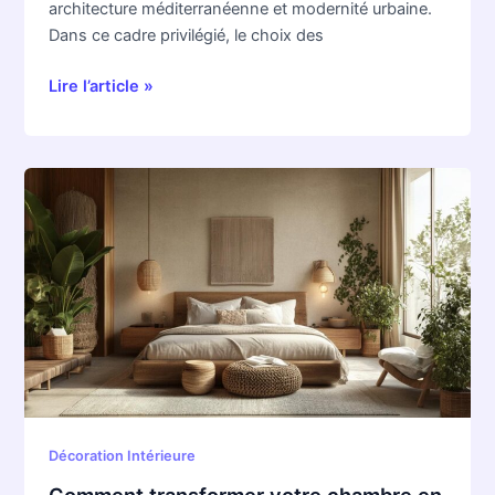
architecture méditerranéenne et modernité urbaine.
Dans ce cadre privilégié, le choix des
Lire l’article »
Comment
transformer
votre
chambre
en
un
havre
de
bien-
être
et
Décoration Intérieure
de
Comment transformer votre chambre en