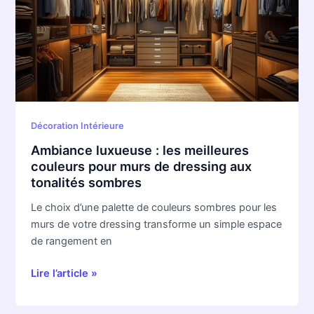
les
meilleures
couleurs
pour
murs
de
dressing
aux
Décoration Intérieure
tonalités
Ambiance luxueuse : les meilleures
sombres
couleurs pour murs de dressing aux
tonalités sombres
Le choix d’une palette de couleurs sombres pour les
murs de votre dressing transforme un simple espace
de rangement en
Lire l’article »