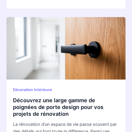
Découvrez
une
large
gamme
de
poignées
de
porte
design
pour
Décoration Intérieure
vos
projets
Découvrez une large gamme de
de
poignées de porte design pour vos
rénovation
projets de rénovation
La rénovation d’un espace de vie passe souvent par
des détails qui font toute la différence. Parmi ces