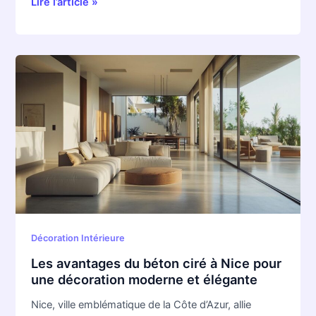
Lire l’article »
Les
avantages
du
béton
ciré
à
Nice
pour
une
décoration
moderne
Décoration Intérieure
et
Les avantages du béton ciré à Nice pour
élégante
une décoration moderne et élégante
Nice, ville emblématique de la Côte d’Azur, allie