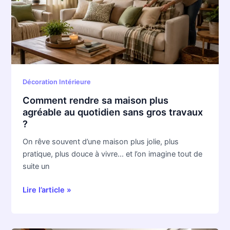
plus
agréable
au
quotidien
sans
gros
travaux
Décoration Intérieure
?
Comment rendre sa maison plus
agréable au quotidien sans gros travaux
?
On rêve souvent d’une maison plus jolie, plus
pratique, plus douce à vivre… et l’on imagine tout de
suite un
Lire l’article »