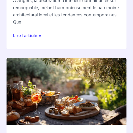
À Angers, la décoration d’intérieur connaît un essor
remarquable, mêlant harmonieusement le patrimoine
architectural local et les tendances contemporaines.
Que
Lire l’article »
Les
secrets
pour
un
apéritif
provençal
réussi
avec
des
ingrédients
locaux