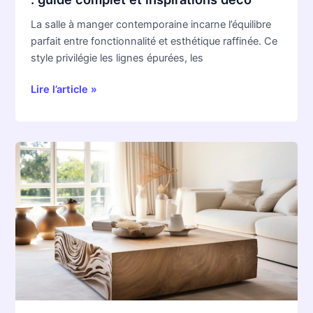
La salle à manger contemporaine incarne l’équilibre
parfait entre fonctionnalité et esthétique raffinée. Ce
style privilégie les lignes épurées, les
Lire l’article »
Investir
dans
une
belle
table
basse
:
quand
faut‑il
craquer