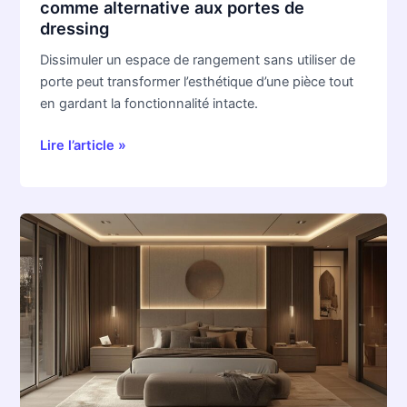
comme alternative aux portes de
portes
dressing
de
dressing
Dissimuler un espace de rangement sans utiliser de
porte peut transformer l’esthétique d’une pièce tout
en gardant la fonctionnalité intacte.
Lire l’article »
Comment
amenager
un
dressing
derriere
une
tete
de
lit