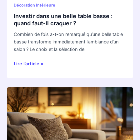
?
Décoration Intérieure
Investir dans une belle table basse :
quand faut‑il craquer ?
Combien de fois a-t-on remarqué qu’une belle table
basse transforme immédiatement l’ambiance d’un
salon ? Le choix et la sélection de
Lire l’article »
Comment
choisir
le
canapé
idéal
pour
un