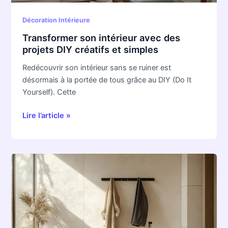
simples
Décoration Intérieure
Transformer son intérieur avec des
projets DIY créatifs et simples
Redécouvrir son intérieur sans se ruiner est
désormais à la portée de tous grâce au DIY (Do It
Yourself). Cette
Lire l’article »
Aménagement
pratique
:
comment
déterminer
la