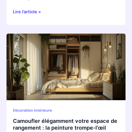
Lire l’article »
Camoufler
élégamment
votre
espace
de
rangement
:
la
peinture
trompe-
l’œil
Décoration Intérieure
comme
Camoufler élégamment votre espace de
alternative
rangement : la peinture trompe-l’œil
aux