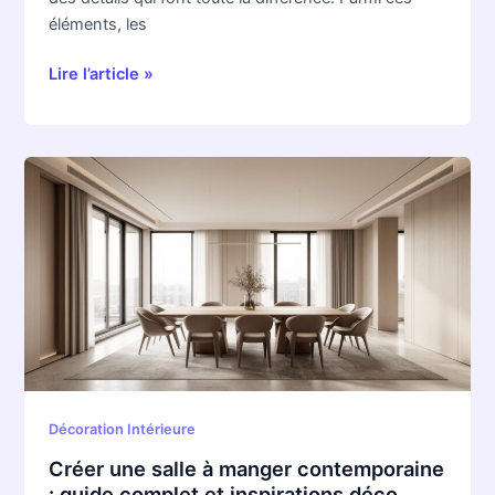
éléments, les
Lire l’article »
Créer
une
salle
à
manger
contemporaine
:
guide
complet
et
Décoration Intérieure
inspirations
déco
Créer une salle à manger contemporaine
: guide complet et inspirations déco