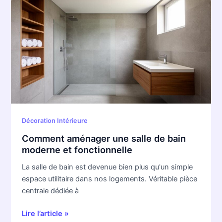
Comment
aménager
une
salle
de
bain
moderne
et
fonctionnelle
Décoration Intérieure
Comment aménager une salle de bain
moderne et fonctionnelle
La salle de bain est devenue bien plus qu'un simple
espace utilitaire dans nos logements. Véritable pièce
centrale dédiée à
Lire l’article »