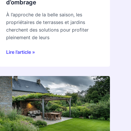
d’ombrage
et
Jardin
À l’approche de la belle saison, les
pour
propriétaires de terrasses et jardins
découvrir
cherchent des solutions pour profiter
les
pleinement de leurs
solutions
d’ombrage
Lire l’article »
Comment
choisir
la
pergola
idéale
pour
un