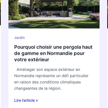
haut
de
gamme
en
Normandie
pour
Jardin
votre
Pourquoi choisir une pergola haut
extérieur
de gamme en Normandie pour
votre extérieur
Aménager son espace extérieur en
Normandie représente un défi particulier
en raison des conditions climatiques
changeantes de la région.
Lire l’article »