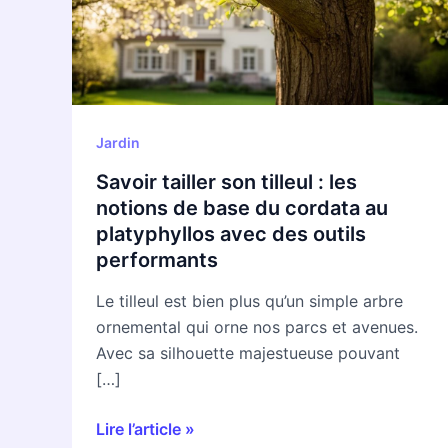
:
les
notions
de
base
Jardin
du
cordata
Savoir tailler son tilleul : les
au
notions de base du cordata au
platyphyllos
platyphyllos avec des outils
avec
performants
des
Le tilleul est bien plus qu’un simple arbre
outils
ornemental qui orne nos parcs et avenues.
performants
Avec sa silhouette majestueuse pouvant
[…]
Lire l’article »