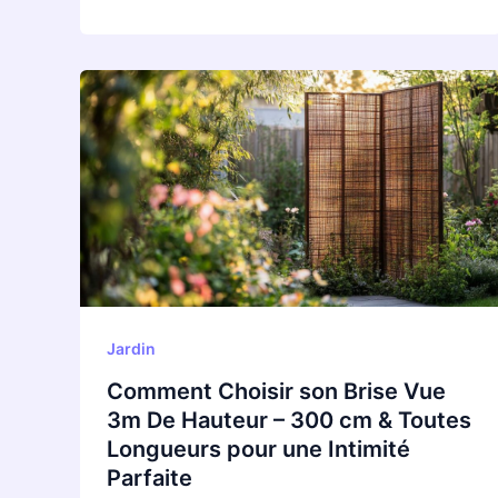
Comment
Choisir
son
Brise
Vue
3m
De
Hauteur
–
300
Jardin
cm
Comment Choisir son Brise Vue
&
3m De Hauteur – 300 cm & Toutes
Toutes
Longueurs pour une Intimité
Longueurs
Parfaite
pour