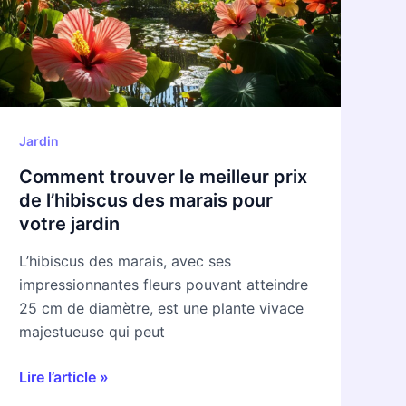
prix
de
l’hibiscus
des
marais
pour
Jardin
votre
Comment trouver le meilleur prix
jardin
de l’hibiscus des marais pour
votre jardin
L’hibiscus des marais, avec ses
impressionnantes fleurs pouvant atteindre
25 cm de diamètre, est une plante vivace
majestueuse qui peut
Lire l’article »