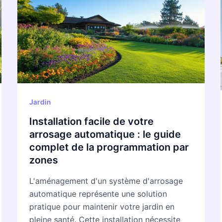
de
votre
arrosage
automatique
:
le
guide
complet
Jardin
de
Installation facile de votre
la
arrosage automatique : le guide
programmation
complet de la programmation par
par
zones
zones
L'aménagement d'un système d'arrosage
automatique représente une solution
pratique pour maintenir votre jardin en
pleine santé. Cette installation nécessite