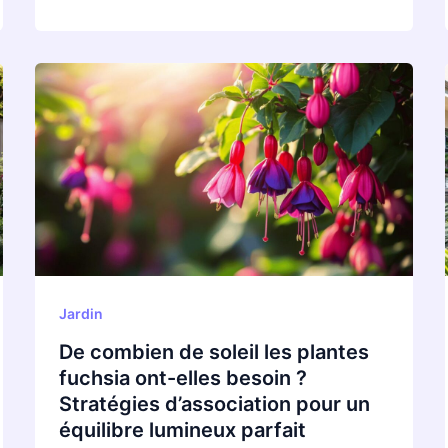
De
combien
de
soleil
les
plantes
fuchsia
ont-
elles
besoin
Jardin
?
De combien de soleil les plantes
Stratégies
fuchsia ont-elles besoin ?
d’association
Stratégies d’association pour un
pour
équilibre lumineux parfait
un