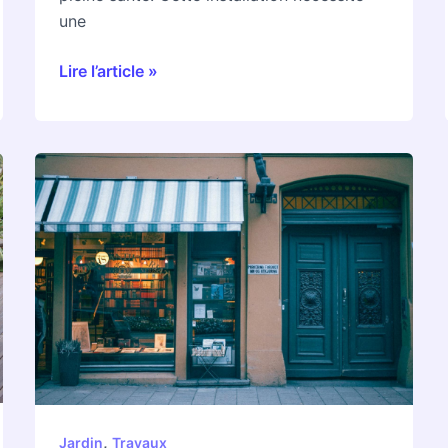
une
Lire l’article »
Les
meilleures
astuces
pour
nettoyer
un
carrelage
exterieur
tres
sale
,
Jardin
Travaux