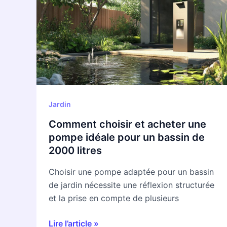
et
acheter
une
pompe
idéale
pour
un
bassin
Jardin
de
Comment choisir et acheter une
2000
pompe idéale pour un bassin de
litres
2000 litres
Choisir une pompe adaptée pour un bassin
de jardin nécessite une réflexion structurée
et la prise en compte de plusieurs
Lire l’article »