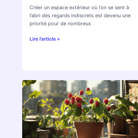
une
Créer un espace extérieur où l’on se sent à
Intimité
l’abri des regards indiscrets est devenu une
Parfaite
priorité pour de nombreux
Lire l’article »
Le
B.A.-
BA
du
conteneur
pour
cultiver