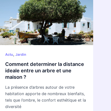
la
distance
ideale
entre
un
arbre
et
une
,
Actu
Jardin
maison
?
Comment determiner la distance
ideale entre un arbre et une
maison ?
La présence d’arbres autour de votre
habitation apporte de nombreux bienfaits,
tels que l’ombre, le confort esthétique et la
diversité