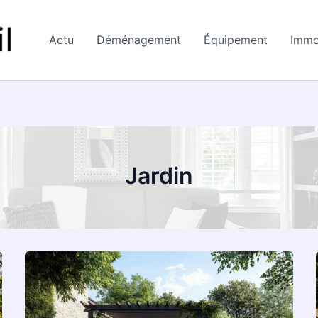
Actu
Déménagement
Équipement
Imm
Jardin
Pourquoi
choisir
une
pergola