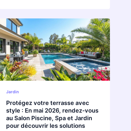
Protégez
votre
terrasse
avec
style
:
En
mai
2026,
rendez-
Jardin
vous
Protégez votre terrasse avec
au
style : En mai 2026, rendez-vous
Salon
au Salon Piscine, Spa et Jardin
Piscine,
pour découvrir les solutions
Spa