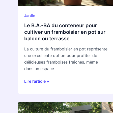
un
framboisier
en
Jardin
pot
Le B.A.-BA du conteneur pour
sur
cultiver un framboisier en pot sur
balcon
balcon ou terrasse
ou
terrasse
La culture du framboisier en pot représente
une excellente option pour profiter de
délicieuses framboises fraîches, même
dans un espace
Lire l’article »
Comment
choisir