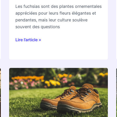
équilibre
Les fuchsias sont des plantes ornementales
lumineux
appréciées pour leurs fleurs élégantes et
parfait
pendantes, mais leur culture soulève
souvent des questions
Lire l’article »
Comment
choisir
la
meilleure
chaussure
de
jardin