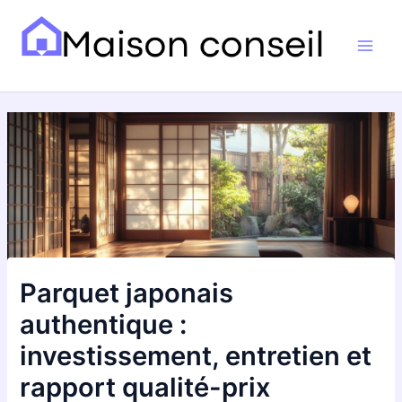
Aller
Navigation
Main
au
des
Men
contenu
articles
Parquet japonais
authentique :
investissement, entretien et
rapport qualité-prix