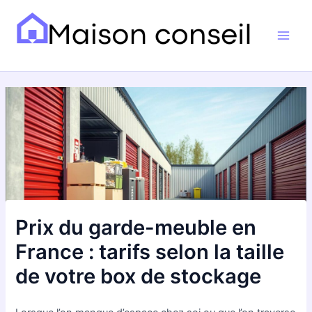
Aller
Navigation
Main
au
des
Men
contenu
articles
Prix du garde-meuble en
France : tarifs selon la taille
de votre box de stockage