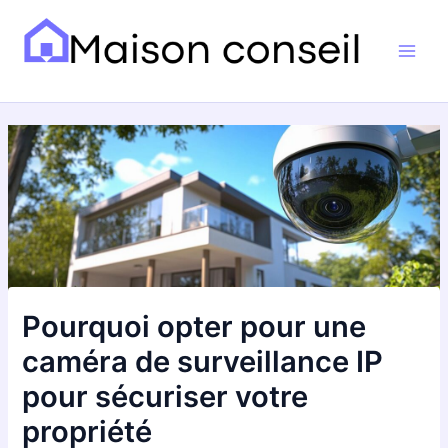
Aller
Navigation
Main
au
des
Men
contenu
articles
Pourquoi opter pour une
caméra de surveillance IP
pour sécuriser votre
propriété