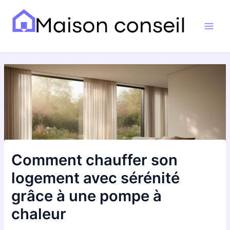
Aller
Navigation
Main
au
des
Men
contenu
articles
Comment chauffer son
logement avec sérénité
grâce à une pompe à
chaleur